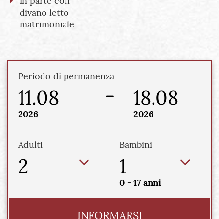
in parte con
divano letto
matrimoniale
Periodo di permanenza
11.08
18.08
2026
2026
Adulti
Bambini
2
1
0 - 17 anni
INFORMARSI