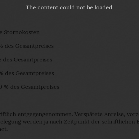
The content
could not be loaded.
ne Stornokosten
0% des Gesamtpreises
0% des Gesamtpreises
0% des Gesamtpreises
00 % des Gesamtpreises
iftlich entgegengenommen. Verspätete Anreise, vorze
elegung werden ja nach Zeitpunkt der schriftlichen
et.