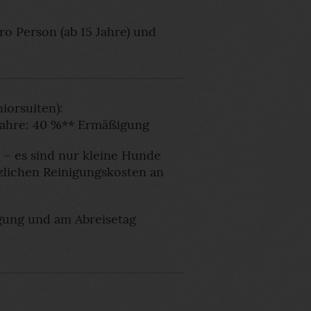
o Person (ab 15 Jahre) und
auch in den Juniorsuiten):
ahre: 40 %** Ermäßigung
– es sind nur kleine Hunde
tzlichen Reinigungskosten an
̈gung und am Abreisetag