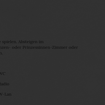
e spielen. Absteigen im
nzen- oder Prinzessinnen-Zimmer oder
n.
WC
Radio
W-Lan